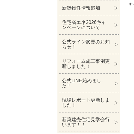
社
新築物件情報追加
住宅省エネ2026キャ
ンペーンについて
公式ライン変更のお知
らせ！
リフォーム施工事例更
新しました！
公式LINE始めまし
た！
現場レポート更新しま
した！
新築建売住宅見学会行
います！！